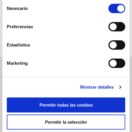
Selección
Boletin Electronico
Necesario
de
Reporte mensual de volumenes
consentimiento
Legal
Preferencias
Politica de Privacidad
Contacto
Estadística
Marketing
Mostrar detalles
Legal
Permitir todas las cookies
Politica de Privacidad
Permitir la selección