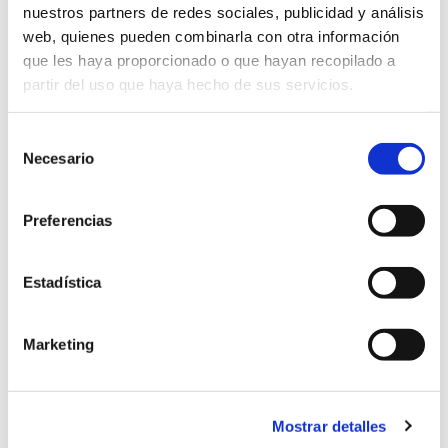
nuestros partners de redes sociales, publicidad y análisis
Regular/Premium/Diésel.
web, quienes pueden combinarla con otra información
Trabajo automatizado con la más alta tecnología
que les haya proporcionado o que hayan recopilado a
partir del uso que haya hecho de sus servicios.
Capacidad de operar hasta 24 horas durante los 7 días
de la semana.
Información inmediata a la carga
Selección
Necesario
de
Servicio de documentación en línea
consentimiento
Preferencias
Estadística
Marketing
150
Mostrar detalles