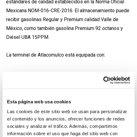
estándares de calidad establecidos en la Norma Oficial
Mexicana NOM-016-CRE-2016. El almacenamiento puede
recibir gasolinas Regular y Premium calidad Valle de
México, como también gasolina Premium 92 octanos y
Diésel UBA 15PPM.
La terminal de Atlacomulco está equipada con:
150 mil barriles de almacenamiento para gasolinas y
diésel
6 tanques distintos
Esta página web usa cookies
Capacidad para carga de auto tanques de 20, 30 y 40
mil litros
Las cookies de este sitio web se usan para personalizar
el contenido y los anuncios, ofrecer funciones de redes
Descarga de fulles.
sociales y analizar el tráfico. Además, compartimos
Posibilidad de cargar hasta tres productos de forma
información sobre el uso que haga del sitio web con
simultanea bottom loading con producto segregado: